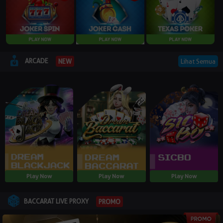
ARCADE
Lihat Semua
NEW
Play Now
Play Now
Play Now
BACCARAT LIVE PROXY
PROMO