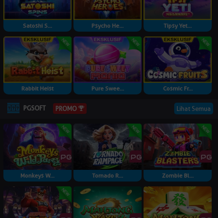
Satoshi S...
Psycho He...
Tipsy Yet...
Rabbit Heist
Pure Swee...
Cosmic Fr...
PGSOFT
Lihat Semua
PROMO
Monkeys W...
Tornado R...
Zombie Bl...