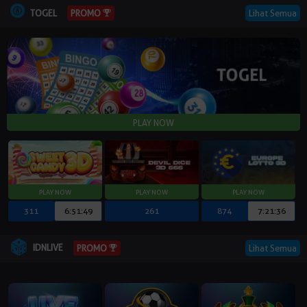
TOGEL
Lihat Semua
PROMO
311
6:51:47
261
874
7:21:34
IDNLIVE
Lihat Semua
PROMO