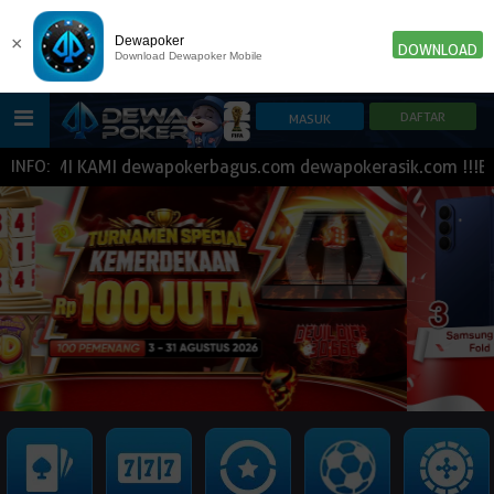
×
Dewapoker
DOWNLOAD
Download Dewapoker Mobile
SMI KAMI dewapokerbagus.com dewapokerasik.com !!!BCA BNI
INFO:
HOME
POKER
SLOT GAME
IDN E-LOTTERY
NEW
NEW
SPORTBOOK
LIVE CASINO
IDNLIVE
NEW
TOGEL
ESPORTS
ARCADE
NEW
NEW
NEW
TEMBAK IKAN
IDNRAFFLE
IDNTRADE