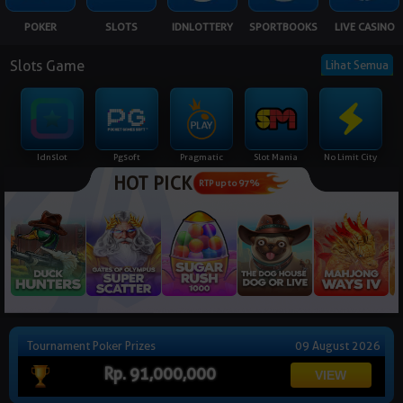
NEW
POKER
SLOTS
IDNLOTTERY
SPORTBOOKS
LIVE CASINO
TANGKAS
RTP
Slots Game
Lihat Semua
DEPOSIT
WITHDRAW
Idnslot
Pgsoft
Pragmatic
Slot Mania
No Limit City
HOT PICK
PROMOSI
RTP up to 97%
DOWNLOAD APLIKASI
REFERRAL
JACKPOT
Tournament Poker Prizes
09 August 2026
VIP MEMBER
Rp. 91,000,000
HUBUNGI KAMI