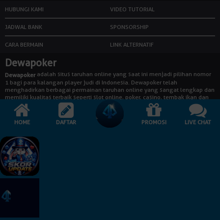
HUBUNGI KAMI
VIDEO TUTORIAL
JADWAL BANK
SPONSORSHIP
CARA BERMAIN
LINK ALTERNATIF
Dewapoker
adalah situs taruhan online yang saat ini menjadi pilihan nomor
Dewapoker
1 bagi para kalangan player judi di Indonesia. Dewapoker telah
menghadirkan berbagai permainan taruhan online yang sangat lengkap dan
memiliki kualitas terbaik seperti slot online, poker, casino, tembak ikan dan
masih banyak lagi permainan lainnya. Anda bisa memainkannya dengan
melakukan login melalui link Dewapoker ataupun Dewapoker Mobile. Tentu
saja game Dewapoker yang kami sediakan telah memiliki lisensi yang sah
HOME
DAFTAR
PROMOSI
LIVE CHAT
untuk beroperasi di Indonesia maupun di Asia.
siap membantu anda kapan pun untuk bergabung dengan
Dewapoker
mendaftarkan diri kalian secara aman dan nyaman dengan memastikan
pengisian formulir pendaftaran yang sudah disediakan dengan benar. Situs
dewapoker terpercaya di Indonesia telah memiliki server dari beberapa
negara di luar negeri dengan tingkat pengamanan data yang tinggi,
sehingga data dari para player akan terjaga keamanannya, player tentunya
akan bertransaksi tanpa merasa khawatir dan bisa bermain judi online
dengan santai dan aman.
Dewapoker : Situs Judi Online No. 1 Indonesia,