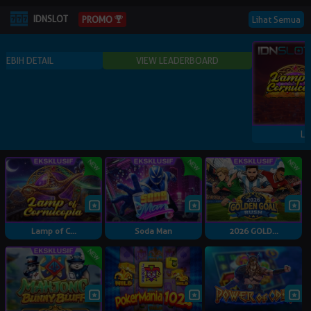
IDNSLOT
Lihat Semua
PROMO
Lamp of C...
Soda Man
2026 GOLD...