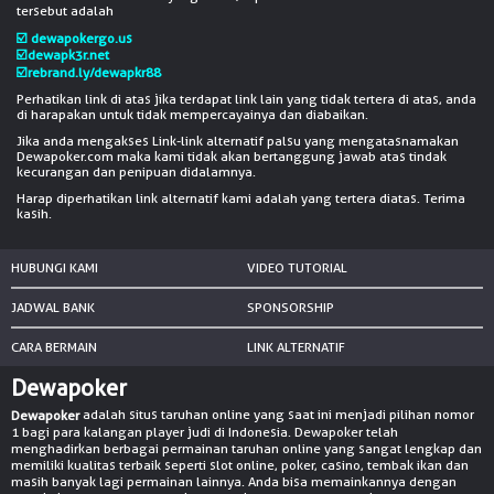
tersebut adalah
NEW
☑️ dewapokergo.us
☑️
dewapk3r.net
TANGKAS
RTP
☑️
rebrand.ly/dewapkr88
Perhatikan link di atas jika terdapat link lain yang tidak tertera di atas, anda
di harapakan untuk tidak mempercayainya dan diabaikan.
DEPOSIT
Jika anda mengakses Link-link alternatif palsu yang mengatasnamakan
Dewapoker.com maka kami tidak akan bertanggung jawab atas tindak
WITHDRAW
kecurangan dan penipuan didalamnya.
Harap diperhatikan link alternatif kami adalah yang tertera diatas. Terima
kasih.
PROMOSI
HUBUNGI KAMI
VIDEO TUTORIAL
DOWNLOAD APLIKASI
JADWAL BANK
SPONSORSHIP
REFERRAL
CARA BERMAIN
LINK ALTERNATIF
JACKPOT
Dewapoker
adalah situs taruhan online yang saat ini menjadi pilihan nomor
Dewapoker
VIP MEMBER
1 bagi para kalangan player judi di Indonesia. Dewapoker telah
menghadirkan berbagai permainan taruhan online yang sangat lengkap dan
memiliki kualitas terbaik seperti slot online, poker, casino, tembak ikan dan
HUBUNGI KAMI
masih banyak lagi permainan lainnya. Anda bisa memainkannya dengan