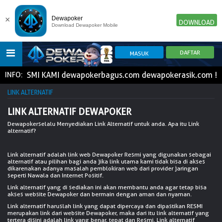
×
Dewapoker
DOWNLOAD
Download Dewapoker Mobile
LINK RESMI KAMI dewapokerbagus.com dewapokerasik.com !!
INFO:
HOME
LINK ALTERNATIF
LINK ALTERNATIF DEWAPOKER
POKER
SLOT GAME
IDN E-LOTTERY
Dewapoker selalu Menyediakan Link Alternatif untuk anda. Apa itu Link
alternatif?
NEW
NEW
SPORTBOOK
LIVE CASINO
IDNLIVE
Link alternatif adalah link web Dewapoker Resmi yang digunakan sebagai
alternatif atau pilihan bagi anda jika link utama kami tidak bisa di akses
NEW
dikarenakan adanya masalah pemblokiran web dari provider jaringan
seperti Nawala dan Internet Positif.
TOGEL
ESPORTS
ARCADE
Link alternatif yang di sediakan ini akan membantu anda agar tetap bisa
akses website Dewapoker dan bermain dengan aman dan nyaman.
NEW
NEW
NEW
Link alternatif haruslah link yang dapat dipercaya dan dipastikan RESMI
merupakan link dari website Dewapoker, maka dari itu link alternatif yang
TEMBAK IKAN
IDNRAFFLE
IDNTRADE
tertera disini adalah link yang benar, tepat dan Resmi. Link alternatif