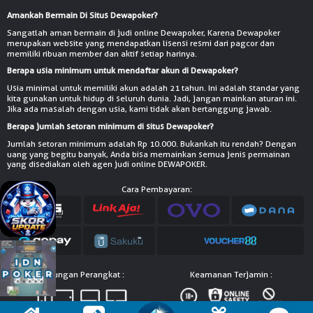
Amankah Bermain Di Situs Dewapoker?
Sangatlah aman bermain di judi online Dewapoker, Karena Dewapoker
merupakan website yang mendapatkan lisensi resmi dari pagcor dan
memiliki ribuan member dan aktif setiap harinya.
Berapa usia minimum untuk mendaftar akun di Dewapoker?
Usia minimal untuk memiliki akun adalah 21 tahun. Ini adalah standar yang
kita gunakan untuk hidup di seluruh dunia. Jadi, jangan mainkan aturan ini.
Jika ada masalah dengan usia, kami tidak akan bertanggung jawab.
Berapa jumlah setoran minimum di situs Dewapoker?
Jumlah setoran minimum adalah Rp 10.000. Bukankah itu rendah? Dengan
uang yang begitu banyak, Anda bisa memainkan semua jenis permainan
yang disediakan oleh agen judi online DEWAPOKER.
Cara Pembayaran:
Dukungan Perangkat :
Keamanan Terjamin :